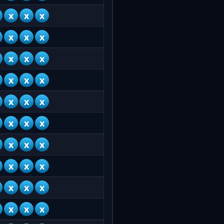
x
x
x
x
x
x
x
x
x
x
x
x
x
x
x
x
x
x
x
x
x
x
x
x
x
x
x
x
x
x