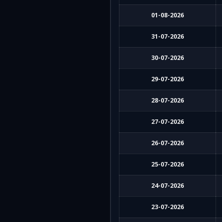
01-08-2026
31-07-2026
30-07-2026
29-07-2026
28-07-2026
27-07-2026
26-07-2026
25-07-2026
24-07-2026
23-07-2026