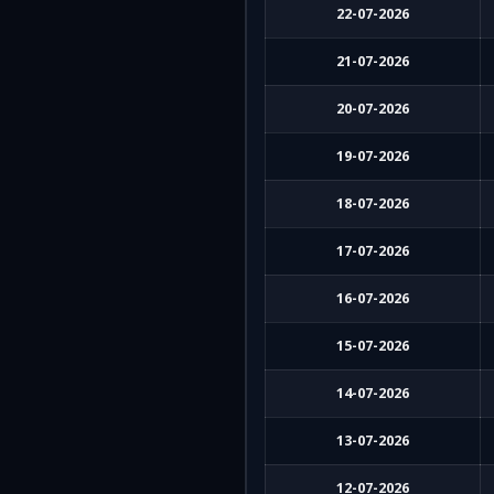
22-07-2026
21-07-2026
20-07-2026
19-07-2026
18-07-2026
17-07-2026
16-07-2026
15-07-2026
14-07-2026
13-07-2026
12-07-2026