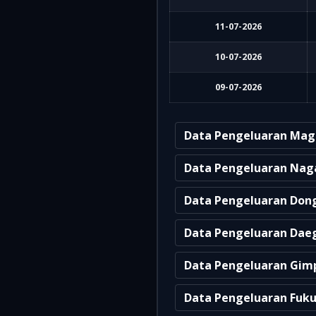
11-07-2026
10-07-2026
09-07-2026
Data Pengeluaran Ma
Data Pengeluaran Nag
Data Pengeluaran Don
Data Pengeluaran Dae
Data Pengeluaran Gim
Data Pengeluaran Fuk