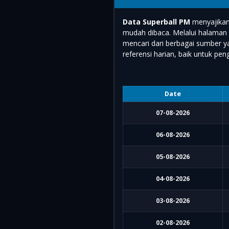
Data Superball PM
menyajikan 
mudah dibaca. Melalui halaman i
mencari dari berbagai sumber ya
referensi harian, baik untuk p
Date
07-08-2026
06-08-2026
05-08-2026
04-08-2026
03-08-2026
02-08-2026