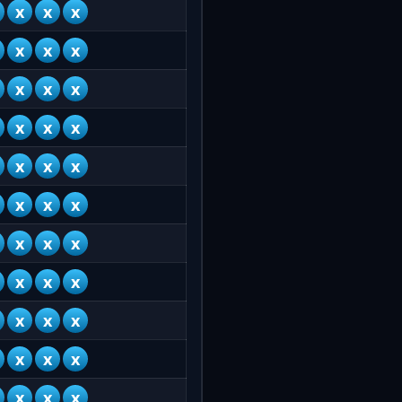
x
x
x
x
x
x
x
x
x
x
x
x
x
x
x
x
x
x
x
x
x
x
x
x
x
x
x
x
x
x
x
x
x