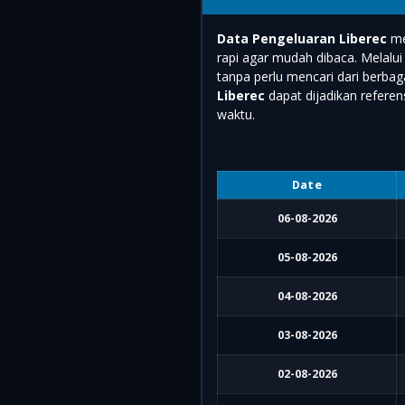
Data Pengeluaran Liberec
men
rapi agar mudah dibaca. Melalui
tanpa perlu mencari dari berba
Liberec
dapat dijadikan refere
waktu.
Date
06-08-2026
05-08-2026
04-08-2026
03-08-2026
02-08-2026