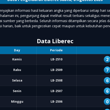
yajikan informasi hasil keluaran angka yang diperbarui setiap hari s
 halaman ini, pengunjung dapat melihat result terbaru sekaligus mene
gai sumber yang berbeda. Seluruh informasi ditampilkan secara jelas
nsi harian, baik untuk pengecekan cepat maupun untuk kebutuhan penc
Data Liberec
Day
Periode
2
Kamis
LB-2510
7
Rabu
LB-2509
6
Selasa
LB-2508
6
Senin
LB-2507
0
Minggu
LB-2506