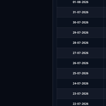
01-08-2026
31-07-2026
30-07-2026
29-07-2026
28-07-2026
27-07-2026
26-07-2026
25-07-2026
24-07-2026
23-07-2026
22-07-2026