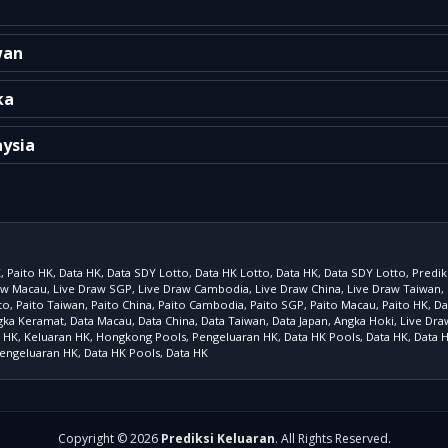
wan
ka
ysia
K
,
Paito HK
,
Data HK
,
Data SDY Lotto
,
Data HK Lotto
,
Data HK
,
Data SDY Lotto
,
Predik
aw Macau
,
Live Draw SGP
,
Live Draw Cambodia
,
Live Draw China
,
Live Draw Taiwan
,
to
,
Paito Taiwan
,
Paito China
,
Paito Cambodia
,
Paito SGP
,
Paito Macau
,
Paito HK
,
Da
gka Keramat
,
Data Macau
,
Data China
,
Data Taiwan
,
Data Japan
,
Angka Hoki
,
Live Dra
 HK
,
Keluaran HK
,
Hongkong Pools
,
Pengeluaran HK
,
Data HK Pools
,
Data HK
,
Data 
engeluaran HK
,
Data HK Pools
,
Data HK
Copyright © 2026
Prediksi Keluaran
. All Rights Reserved.