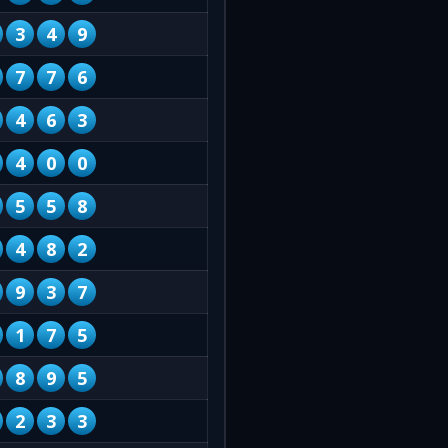
3
4
9
7
7
6
4
6
3
4
0
0
5
5
8
4
8
2
9
3
7
1
7
5
8
9
5
2
3
3