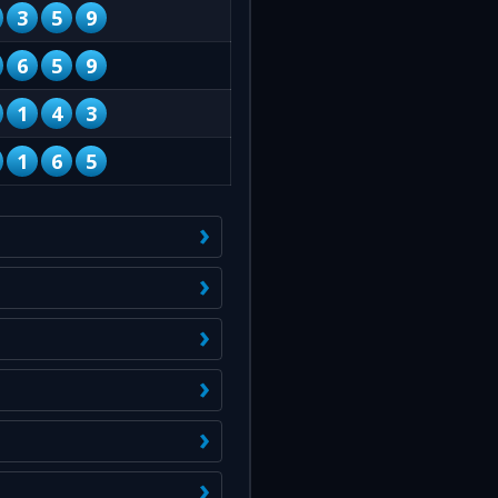
3
5
9
6
5
9
1
4
3
1
6
5