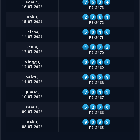
7
6
3
4
Kamis,
16-07-2026
FS-2473
2
3
8
1
Rabu,
15-07-2026
FS-2472
5
0
1
6
Selasa,
14-07-2026
FS-2471
1
8
7
2
Senin,
13-07-2026
FS-2470
0
3
4
7
Minggu,
12-07-2026
FS-2469
9
6
5
8
Sabtu,
11-07-2026
FS-2468
7
0
1
9
Jumat,
10-07-2026
FS-2467
5
2
7
0
Kamis,
09-07-2026
FS-2466
9
0
3
5
Rabu,
08-07-2026
FS-2465