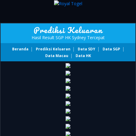
Prediksi Keluaran
Hasil Result SGP HK Sydney Tercepat
Beranda
Prediksi Keluaran
Data SDY
Data SGP
Data Macau
Data HK