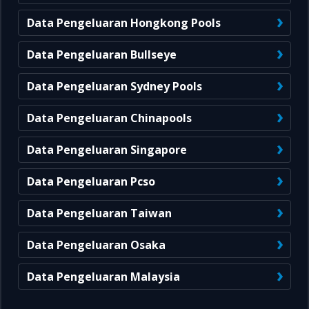
Data Pengeluaran Hongkong Pools
Data Pengeluaran Bullseye
Data Pengeluaran Sydney Pools
Data Pengeluaran Chinapools
Data Pengeluaran Singapore
Data Pengeluaran Pcso
Data Pengeluaran Taiwan
Data Pengeluaran Osaka
Data Pengeluaran Malaysia