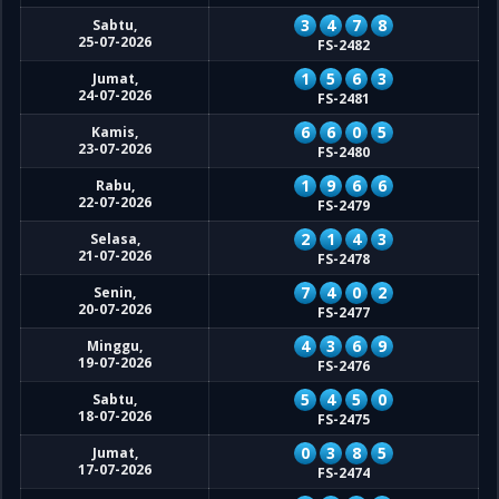
3
4
7
8
Sabtu,
25-07-2026
FS-2482
1
5
6
3
Jumat,
24-07-2026
FS-2481
6
6
0
5
Kamis,
23-07-2026
FS-2480
1
9
6
6
Rabu,
22-07-2026
FS-2479
2
1
4
3
Selasa,
21-07-2026
FS-2478
7
4
0
2
Senin,
20-07-2026
FS-2477
4
3
6
9
Minggu,
19-07-2026
FS-2476
5
4
5
0
Sabtu,
18-07-2026
FS-2475
0
3
8
5
Jumat,
17-07-2026
FS-2474