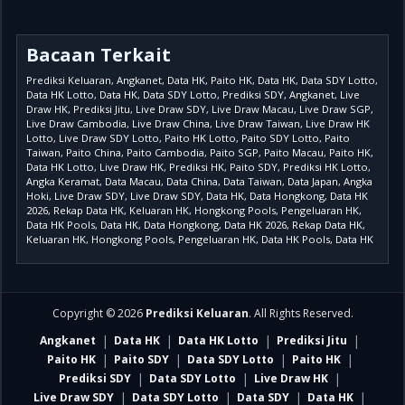
Bacaan Terkait
Prediksi Keluaran
,
Angkanet
,
Data HK
,
Paito HK
,
Data HK
,
Data SDY Lotto
,
Data HK Lotto
,
Data HK
,
Data SDY Lotto
,
Prediksi SDY
,
Angkanet
,
Live
Draw HK
,
Prediksi Jitu
,
Live Draw SDY
,
Live Draw Macau
,
Live Draw SGP
,
Live Draw Cambodia
,
Live Draw China
,
Live Draw Taiwan
,
Live Draw HK
Lotto
,
Live Draw SDY Lotto
,
Paito HK Lotto
,
Paito SDY Lotto
,
Paito
Taiwan
,
Paito China
,
Paito Cambodia
,
Paito SGP
,
Paito Macau
,
Paito HK
,
Data HK Lotto
,
Live Draw HK
,
Prediksi HK
,
Paito SDY
,
Prediksi HK Lotto
,
Angka Keramat
,
Data Macau
,
Data China
,
Data Taiwan
,
Data Japan
,
Angka
Hoki
,
Live Draw SDY
,
Live Draw SDY
,
Data HK
,
Data Hongkong
,
Data HK
2026
,
Rekap Data HK
,
Keluaran HK
,
Hongkong Pools
,
Pengeluaran HK
,
Data HK Pools
,
Data HK
,
Data Hongkong
,
Data HK 2026
,
Rekap Data HK
,
Keluaran HK
,
Hongkong Pools
,
Pengeluaran HK
,
Data HK Pools
,
Data HK
Copyright © 2026
Prediksi Keluaran
. All Rights Reserved.
Angkanet
Data HK
Data HK Lotto
Prediksi Jitu
Paito HK
Paito SDY
Data SDY Lotto
Paito HK
Prediksi SDY
Data SDY Lotto
Live Draw HK
Live Draw SDY
Data SDY Lotto
Data SDY
Data HK