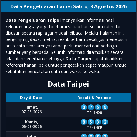
Data Pengeluaran Taipei Sabtu, 8 Agustus 2026
Data Pengeluaran Taipei
menyajikan informasi hasil
keluaran angka yang diperbarui setiap hari secara rutin dan
disusun secara rapi agar mudah dibaca. Melalui halaman ini,
pengunjung dapat melihat result terbaru sekaligus menelusuri
arsip data sebelumnya tanpa perlu mencari dari berbagai
sumber yang berbeda. Seluruh informasi ditampilkan secara
jelas dan sederhana sehingga
Data Taipei
dapat dijadikan
referensi harian, baik untuk pengecekan cepat maupun untuk
kebutuhan pencatatan data dari waktu ke waktu.
Data Taipei
Day &
Date
Result
& Periode
0
7
5
9
Jumat,
07-08-2026
TP-3490
8
5
3
2
Kamis,
06-08-2026
TP-3489
1
8
3
2
Rabu,