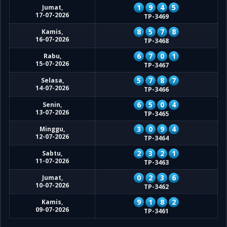
1
9
4
5
Jumat,
17-07-2026
TP-3469
8
5
7
8
Kamis,
16-07-2026
TP-3468
6
7
0
1
Rabu,
15-07-2026
TP-3467
5
7
8
7
Selasa,
14-07-2026
TP-3466
6
5
0
4
Senin,
13-07-2026
TP-3465
3
0
9
4
Minggu,
12-07-2026
TP-3464
2
3
2
1
Sabtu,
11-07-2026
TP-3463
0
2
3
6
Jumat,
10-07-2026
TP-3462
9
1
8
2
Kamis,
09-07-2026
TP-3461