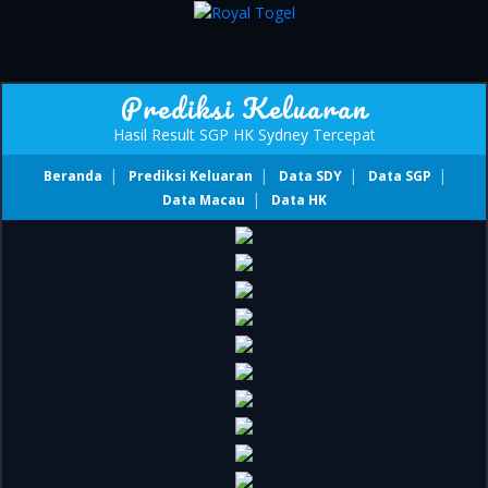
Prediksi Keluaran
Hasil Result SGP HK Sydney Tercepat
Beranda
Prediksi Keluaran
Data SDY
Data SGP
Data Macau
Data HK