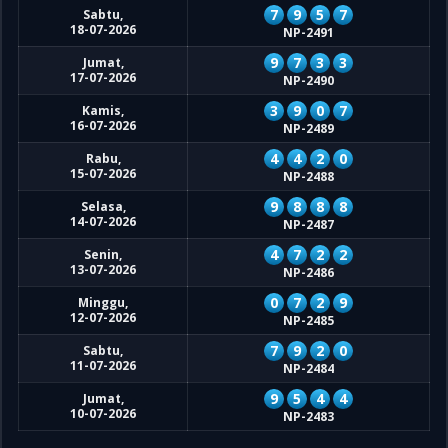
7
9
5
7
Sabtu,
18-07-2026
NP-2491
9
7
3
3
Jumat,
17-07-2026
NP-2490
3
9
0
7
Kamis,
16-07-2026
NP-2489
4
4
2
0
Rabu,
15-07-2026
NP-2488
9
8
8
8
Selasa,
14-07-2026
NP-2487
4
7
2
2
Senin,
13-07-2026
NP-2486
0
7
2
9
Minggu,
12-07-2026
NP-2485
7
9
2
0
Sabtu,
11-07-2026
NP-2484
9
5
4
4
Jumat,
10-07-2026
NP-2483