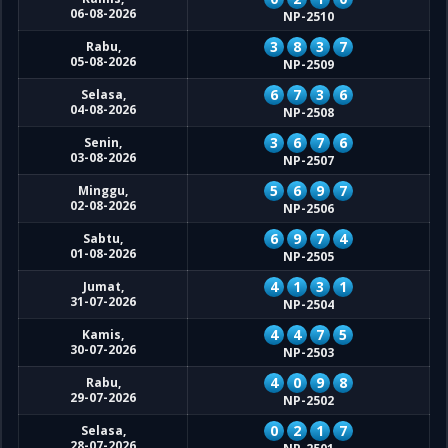
06-08-2026
NP-2510
3
8
3
7
Rabu,
05-08-2026
NP-2509
6
7
3
6
Selasa,
04-08-2026
NP-2508
3
6
7
6
Senin,
03-08-2026
NP-2507
5
6
9
7
Minggu,
02-08-2026
NP-2506
6
9
7
4
Sabtu,
01-08-2026
NP-2505
4
1
3
1
Jumat,
31-07-2026
NP-2504
4
4
7
5
Kamis,
30-07-2026
NP-2503
4
0
9
8
Rabu,
29-07-2026
NP-2502
0
2
1
7
Selasa,
28-07-2026