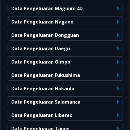
Data Pengeluaran Magnum 4D
Data Pengeluaran Nagano
Data Pengeluaran Dongguan
Data Pengeluaran Daegu
Data Pengeluaran Gimpo
Data Pengeluaran Fukushima
Data Pengeluaran Hokaido
Data Pengeluaran Salamanca
Data Pengeluaran Liberec
Data Pengeluaran Taipei