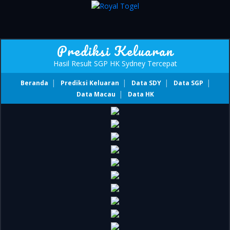
Prediksi Keluaran
Hasil Result SGP HK Sydney Tercepat
Beranda
Prediksi Keluaran
Data SDY
Data SGP
Data Macau
Data HK