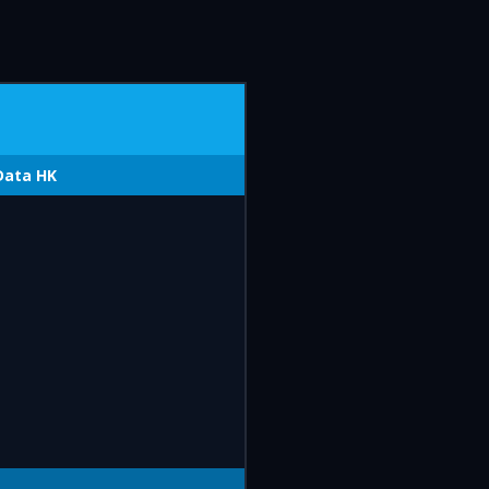
Data HK