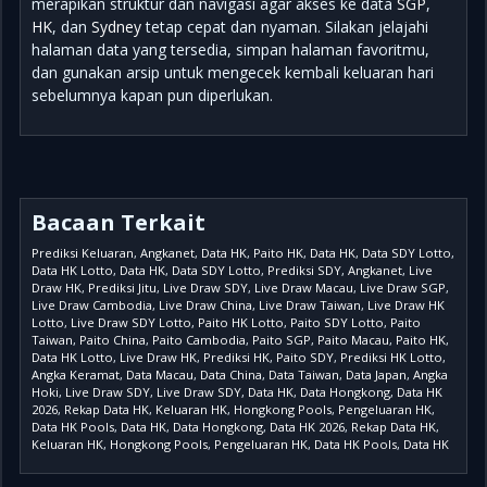
merapikan struktur dan navigasi agar akses ke data
SGP
,
HK
, dan
Sydney
tetap cepat dan nyaman. Silakan jelajahi
halaman data yang tersedia, simpan halaman favoritmu,
dan gunakan arsip untuk mengecek kembali keluaran hari
sebelumnya kapan pun diperlukan.
Bacaan Terkait
Prediksi Keluaran
,
Angkanet
,
Data HK
,
Paito HK
,
Data HK
,
Data SDY Lotto
,
Data HK Lotto
,
Data HK
,
Data SDY Lotto
,
Prediksi SDY
,
Angkanet
,
Live
Draw HK
,
Prediksi Jitu
,
Live Draw SDY
,
Live Draw Macau
,
Live Draw SGP
,
Live Draw Cambodia
,
Live Draw China
,
Live Draw Taiwan
,
Live Draw HK
Lotto
,
Live Draw SDY Lotto
,
Paito HK Lotto
,
Paito SDY Lotto
,
Paito
Taiwan
,
Paito China
,
Paito Cambodia
,
Paito SGP
,
Paito Macau
,
Paito HK
,
Data HK Lotto
,
Live Draw HK
,
Prediksi HK
,
Paito SDY
,
Prediksi HK Lotto
,
Angka Keramat
,
Data Macau
,
Data China
,
Data Taiwan
,
Data Japan
,
Angka
Hoki
,
Live Draw SDY
,
Live Draw SDY
,
Data HK
,
Data Hongkong
,
Data HK
2026
,
Rekap Data HK
,
Keluaran HK
,
Hongkong Pools
,
Pengeluaran HK
,
Data HK Pools
,
Data HK
,
Data Hongkong
,
Data HK 2026
,
Rekap Data HK
,
Keluaran HK
,
Hongkong Pools
,
Pengeluaran HK
,
Data HK Pools
,
Data HK