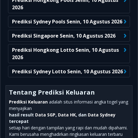
Prediksi Hongkong Pools Senin, 10 Agustus
2026
Prediksi Sydney Pools Senin, 10 Agustus 2026
Prediksi Singapore Senin, 10 Agustus 2026
Prediksi Hongkong Lotto Senin, 10 Agustus
2026
Prediksi Sydney Lotto Senin, 10 Agustus 2026
Tentang Prediksi Keluaran
Prediksi Keluaran
adalah situs informasi angka togel yang
menyajikan
hasil result
Data SGP
,
Data HK
, dan
Data Sydney
tercepat
setiap hari dengan tampilan yang rapi dan mudah dipahami.
Kami berusaha menghadirkan ringkasan keluaran terbaru