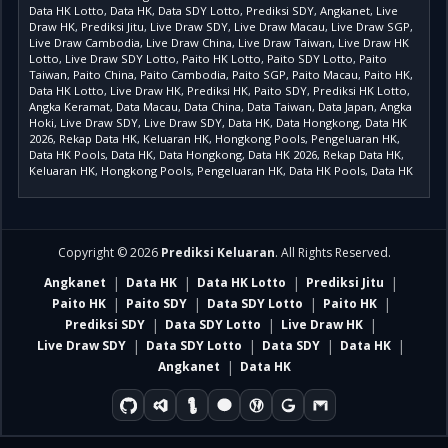
Data HK Lotto
,
Data HK
,
Data SDY Lotto
,
Prediksi SDY
,
Angkanet
,
Live
Draw HK
,
Prediksi Jitu
,
Live Draw SDY
,
Live Draw Macau
,
Live Draw SGP
,
Live Draw Cambodia
,
Live Draw China
,
Live Draw Taiwan
,
Live Draw HK
Lotto
,
Live Draw SDY Lotto
,
Paito HK Lotto
,
Paito SDY Lotto
,
Paito
Taiwan
,
Paito China
,
Paito Cambodia
,
Paito SGP
,
Paito Macau
,
Paito HK
,
Data HK Lotto
,
Live Draw HK
,
Prediksi HK
,
Paito SDY
,
Prediksi HK Lotto
,
Angka Keramat
,
Data Macau
,
Data China
,
Data Taiwan
,
Data Japan
,
Angka
Hoki
,
Live Draw SDY
,
Live Draw SDY
,
Data HK
,
Data Hongkong
,
Data HK
2026
,
Rekap Data HK
,
Keluaran HK
,
Hongkong Pools
,
Pengeluaran HK
,
Data HK Pools
,
Data HK
,
Data Hongkong
,
Data HK 2026
,
Rekap Data HK
,
Keluaran HK
,
Hongkong Pools
,
Pengeluaran HK
,
Data HK Pools
,
Data HK
Copyright © 2026
Prediksi Keluaran
. All Rights Reserved.
Angkanet
Data HK
Data HK Lotto
Prediksi Jitu
Paito HK
Paito SDY
Data SDY Lotto
Paito HK
Prediksi SDY
Data SDY Lotto
Live Draw HK
Live Draw SDY
Data SDY Lotto
Data SDY
Data HK
Angkanet
Data HK