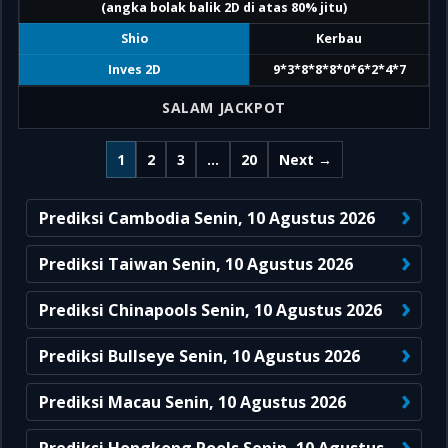
(angka bolak balik 2D di atas 80% jitu)
Shio
Kerbau
Inves 2D
9*3*8*8*8*0*6*2*4*7
SALAM JACKPOT
1
2
3
…
20
Next →
Prediksi Cambodia Senin, 10 Agustus 2026
Prediksi Taiwan Senin, 10 Agustus 2026
Prediksi Chinapools Senin, 10 Agustus 2026
Prediksi Bullseye Senin, 10 Agustus 2026
Prediksi Macau Senin, 10 Agustus 2026