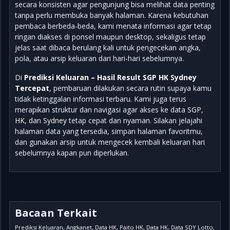
secara konsisten agar pengunjung bisa melihat data penting
tanpa perlu membuka banyak halaman. Karena kebutuhan
pembaca berbeda-beda, kami menata informasi agar tetap
ringan diakses di ponsel maupun desktop, sekaligus tetap
jelas saat dibaca berulang kali untuk pengecekan angka,
pola, atau arsip keluaran dari hari-hari sebelumnya.
Di
Prediksi Keluaran – Hasil Result SGP HK Sydney
Tercepat
, pembaruan dilakukan secara rutin supaya kamu
tidak ketinggalan informasi terbaru. Kami juga terus
merapikan struktur dan navigasi agar akses ke data
SGP
,
HK
, dan
Sydney
tetap cepat dan nyaman. Silakan jelajahi
halaman data yang tersedia, simpan halaman favoritmu,
dan gunakan arsip untuk mengecek kembali keluaran hari
sebelumnya kapan pun diperlukan.
Bacaan Terkait
Prediksi Keluaran
,
Angkanet
,
Data HK
,
Paito HK
,
Data HK
,
Data SDY Lotto
,