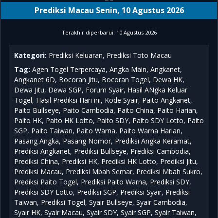
Prediksi Macau Senin, 10 Agustus 2026
Terakhir diperbarui: 10 Agustus 2026
Kategori:
Prediksi Keluaran
,
Prediksi Toto Macau
Tag:
Agen Togel Terpercaya
,
Angka Main
,
Angkanet
,
Angkanet 6D
,
Bocoran Jitu
,
Bocoran Togel
,
Dewa HK
,
Dewa Jitu
,
Dewa SGP
,
Forum Syair
,
Hasil ANgka Keluar
Togel
,
Hasil Prediksi Hari ini
,
Kode Syair
,
Paito Angkanet
,
Paito Bullseye
,
Paito Cambodia
,
Paito China
,
Paito Harian
,
Paito HK
,
Paito HK Lotto
,
Paito SDY
,
Paito SDY Lotto
,
Paito
SGP
,
Paito Taiwan
,
Paito Warna
,
Paito Warna Harian
,
Pasang Angka
,
Pasang Nomor
,
Prediksi Angka Keramat
,
Prediksi Angkanet
,
Prediksi Bullseye
,
Prediksi Cambodia
,
Prediksi China
,
Prediksi HK
,
Prediksi HK Lotto
,
Prediksi Jitu
,
Prediksi Macau
,
Prediksi Mbah Semar
,
Prediksi Mbah Sukro
,
Prediksi Paito Togel
,
Prediksi Paito Warna
,
Prediksi SDY
,
Prediksi SDY Lotto
,
Prediksi SGP
,
Prediksi Syair
,
Prediksi
Taiwan
,
Prediksi Togel
,
Syair Bullseye
,
Syair Cambodia
,
Syair HK
,
Syair Macau
,
Syair SDY
,
Syair SGP
,
Syair Taiwan
,