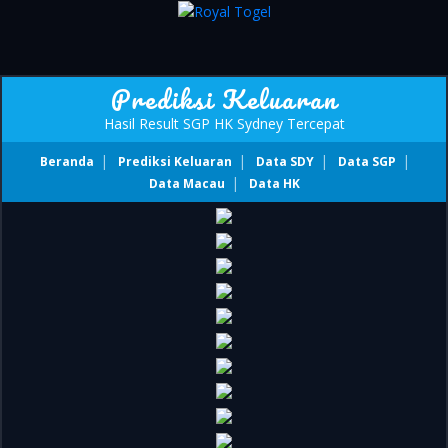
Prediksi Keluaran
Hasil Result SGP HK Sydney Tercepat
Beranda
Prediksi Keluaran
Data SDY
Data SGP
Data Macau
Data HK