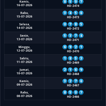
8
5
0
7
Kamis,
16-07-2026
HD-2474
3
4
5
6
Rabu,
15-07-2026
HD-2473
0
7
8
5
Selasa,
14-07-2026
HD-2472
5
3
7
4
Senin,
13-07-2026
HD-2471
6
9
2
1
Minggu,
12-07-2026
HD-2470
1
8
5
3
Sabtu,
11-07-2026
HD-2469
2
1
6
9
Jumat,
10-07-2026
HD-2468
3
2
7
6
Kamis,
09-07-2026
HD-2467
8
5
0
7
Rabu,
08-07-2026
HD-2466