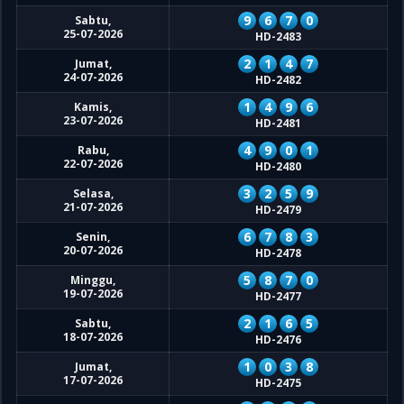
9
6
7
0
Sabtu,
25-07-2026
HD-2483
2
1
4
7
Jumat,
24-07-2026
HD-2482
1
4
9
6
Kamis,
23-07-2026
HD-2481
4
9
0
1
Rabu,
22-07-2026
HD-2480
3
2
5
9
Selasa,
21-07-2026
HD-2479
6
7
8
3
Senin,
20-07-2026
HD-2478
5
8
7
0
Minggu,
19-07-2026
HD-2477
2
1
6
5
Sabtu,
18-07-2026
HD-2476
1
0
3
8
Jumat,
17-07-2026
HD-2475