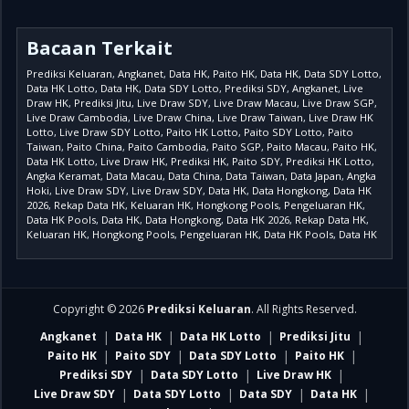
Bacaan Terkait
Prediksi Keluaran
,
Angkanet
,
Data HK
,
Paito HK
,
Data HK
,
Data SDY Lotto
,
Data HK Lotto
,
Data HK
,
Data SDY Lotto
,
Prediksi SDY
,
Angkanet
,
Live
Draw HK
,
Prediksi Jitu
,
Live Draw SDY
,
Live Draw Macau
,
Live Draw SGP
,
Live Draw Cambodia
,
Live Draw China
,
Live Draw Taiwan
,
Live Draw HK
Lotto
,
Live Draw SDY Lotto
,
Paito HK Lotto
,
Paito SDY Lotto
,
Paito
Taiwan
,
Paito China
,
Paito Cambodia
,
Paito SGP
,
Paito Macau
,
Paito HK
,
Data HK Lotto
,
Live Draw HK
,
Prediksi HK
,
Paito SDY
,
Prediksi HK Lotto
,
Angka Keramat
,
Data Macau
,
Data China
,
Data Taiwan
,
Data Japan
,
Angka
Hoki
,
Live Draw SDY
,
Live Draw SDY
,
Data HK
,
Data Hongkong
,
Data HK
2026
,
Rekap Data HK
,
Keluaran HK
,
Hongkong Pools
,
Pengeluaran HK
,
Data HK Pools
,
Data HK
,
Data Hongkong
,
Data HK 2026
,
Rekap Data HK
,
Keluaran HK
,
Hongkong Pools
,
Pengeluaran HK
,
Data HK Pools
,
Data HK
Copyright © 2026
Prediksi Keluaran
. All Rights Reserved.
Angkanet
Data HK
Data HK Lotto
Prediksi Jitu
Paito HK
Paito SDY
Data SDY Lotto
Paito HK
Prediksi SDY
Data SDY Lotto
Live Draw HK
Live Draw SDY
Data SDY Lotto
Data SDY
Data HK