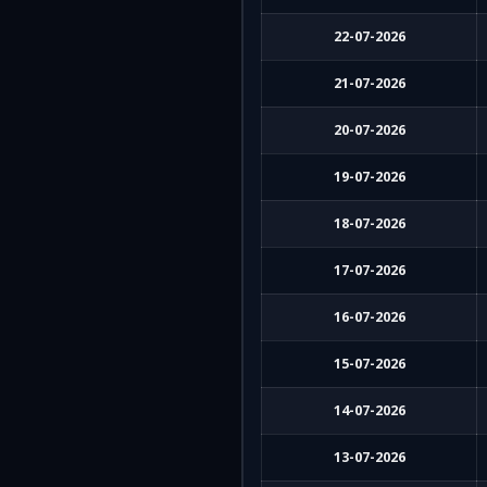
22-07-2026
21-07-2026
20-07-2026
19-07-2026
18-07-2026
17-07-2026
16-07-2026
15-07-2026
14-07-2026
13-07-2026