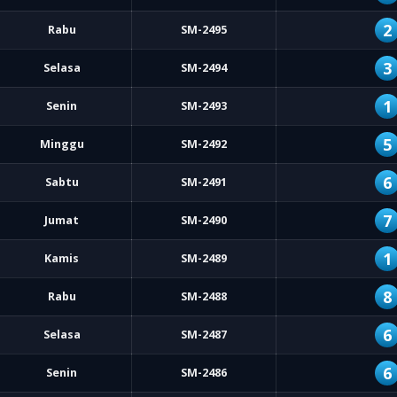
2
Rabu
SM-2495
3
Selasa
SM-2494
1
Senin
SM-2493
5
Minggu
SM-2492
6
Sabtu
SM-2491
7
Jumat
SM-2490
1
Kamis
SM-2489
8
Rabu
SM-2488
6
Selasa
SM-2487
6
Senin
SM-2486