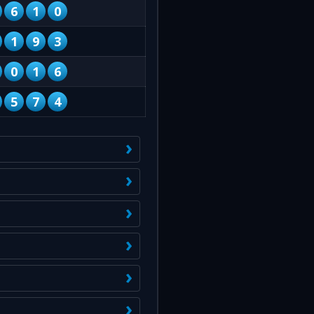
6
1
0
1
9
3
0
1
6
5
7
4