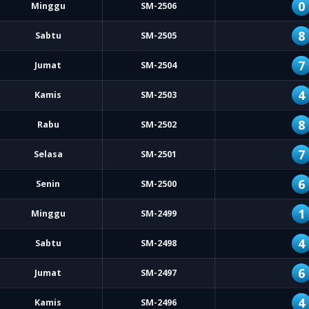
0
Minggu
SM-2506
8
Sabtu
SM-2505
7
Jumat
SM-2504
4
Kamis
SM-2503
8
Rabu
SM-2502
7
Selasa
SM-2501
6
Senin
SM-2500
1
Minggu
SM-2499
4
Sabtu
SM-2498
6
Jumat
SM-2497
4
Kamis
SM-2496