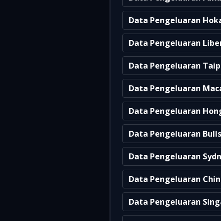
Data Pengeluaran Hok
Data Pengeluaran Libe
Data Pengeluaran Taip
Data Pengeluaran Mac
Data Pengeluaran Hon
Data Pengeluaran Bull
Data Pengeluaran Sydn
Data Pengeluaran Chin
Data Pengeluaran Sin