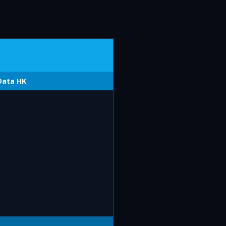
Data HK