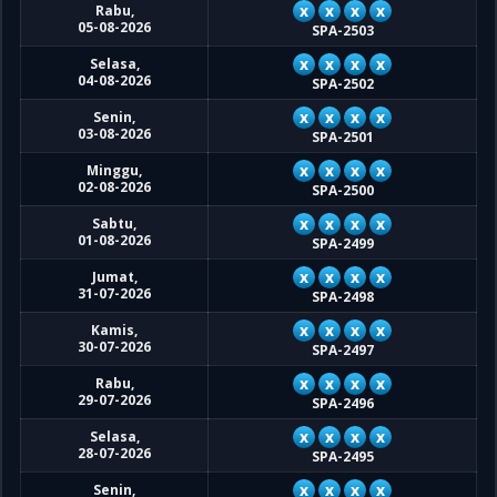
x
x
x
x
Rabu,
05-08-2026
SPA-2503
x
x
x
x
Selasa,
04-08-2026
SPA-2502
x
x
x
x
Senin,
03-08-2026
SPA-2501
x
x
x
x
Minggu,
02-08-2026
SPA-2500
x
x
x
x
Sabtu,
01-08-2026
SPA-2499
x
x
x
x
Jumat,
31-07-2026
SPA-2498
x
x
x
x
Kamis,
30-07-2026
SPA-2497
x
x
x
x
Rabu,
29-07-2026
SPA-2496
x
x
x
x
Selasa,
28-07-2026
SPA-2495
x
x
x
x
Senin,