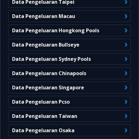
Data Pengeluaran Taipei
Data Pengeluaran Macau
Data Pengeluaran Hongkong Pools
Data Pengeluaran Bullseye
Data Pengeluaran Sydney Pools
Data Pengeluaran Chinapools
Data Pengeluaran Singapore
Data Pengeluaran Pcso
Data Pengeluaran Taiwan
Data Pengeluaran Osaka