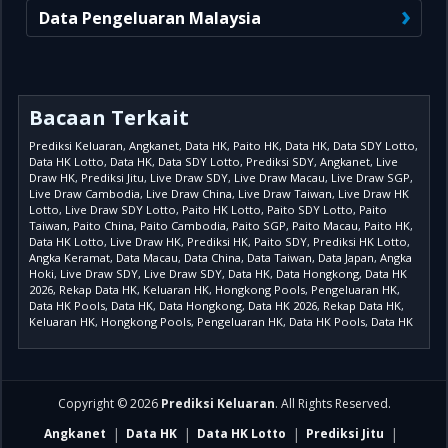
Data Pengeluaran Malaysia
Bacaan Terkait
Prediksi Keluaran
,
Angkanet
,
Data HK
,
Paito HK
,
Data HK
,
Data SDY Lotto
,
Data HK Lotto
,
Data HK
,
Data SDY Lotto
,
Prediksi SDY
,
Angkanet
,
Live
Draw HK
,
Prediksi Jitu
,
Live Draw SDY
,
Live Draw Macau
,
Live Draw SGP
,
Live Draw Cambodia
,
Live Draw China
,
Live Draw Taiwan
,
Live Draw HK
Lotto
,
Live Draw SDY Lotto
,
Paito HK Lotto
,
Paito SDY Lotto
,
Paito
Taiwan
,
Paito China
,
Paito Cambodia
,
Paito SGP
,
Paito Macau
,
Paito HK
,
Data HK Lotto
,
Live Draw HK
,
Prediksi HK
,
Paito SDY
,
Prediksi HK Lotto
,
Angka Keramat
,
Data Macau
,
Data China
,
Data Taiwan
,
Data Japan
,
Angka
Hoki
,
Live Draw SDY
,
Live Draw SDY
,
Data HK
,
Data Hongkong
,
Data HK
2026
,
Rekap Data HK
,
Keluaran HK
,
Hongkong Pools
,
Pengeluaran HK
,
Data HK Pools
,
Data HK
,
Data Hongkong
,
Data HK 2026
,
Rekap Data HK
,
Keluaran HK
,
Hongkong Pools
,
Pengeluaran HK
,
Data HK Pools
,
Data HK
Copyright © 2026
Prediksi Keluaran
. All Rights Reserved.
Angkanet
Data HK
Data HK Lotto
Prediksi Jitu