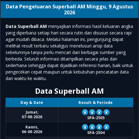
Data Pengeluaran Superball AM Minggu, 9 Agustus
2026
Data Superball AM
menyajikan informasi hasil keluaran angka
yang diperbarui setiap hari secara rutin dan disusun secara rapi
agar mudah dibaca. Melalui halaman ini, pengunjung dapat
melihat result terbaru sekaligus menelusuri arsip data
sebelumnya tanpa perlu mencari dari berbagai sumber yang
berbeda. Seluruh informasi ditampilkan secara jelas dan
sederhana sehingga dapat dijadikan referensi harian, baik untuk
pengecekan cepat maupun untuk kebutuhan pencatatan data
dari waktu ke waktu.
Data Superball AM
Day &
Date
Result
& Periode
x
x
x
x
Jumat,
07-08-2026
SPA-2505
x
x
x
x
Kamis,
06-08-2026
SPA-2504