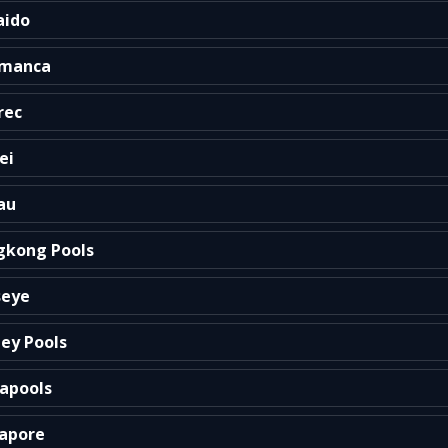
aido
amanca
rec
ei
au
gkong Pools
seye
ey Pools
apools
gapore