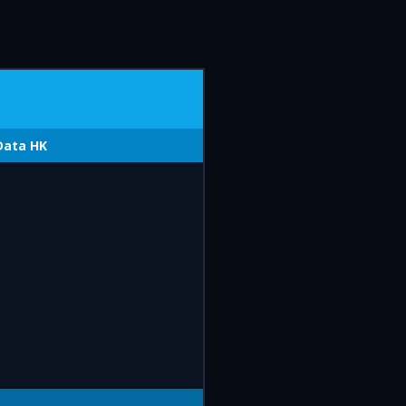
Data HK