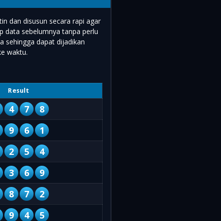
tin dan disusun secara rapi agar
sip data sebelumnya tanpa perlu
a sehingga dapat dijadikan
ke waktu.
Result
4
7
8
9
6
1
2
5
4
3
6
9
8
7
2
9
4
5