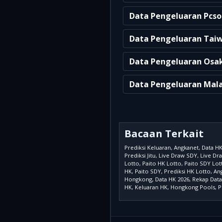
Data Pengeluaran Pcso
Data Pengeluaran Tai
Data Pengeluaran Osa
Data Pengeluaran Mala
Bacaan Terkait
Prediksi Keluaran
,
Angkanet
,
Data H
Prediksi Jitu
,
Live Draw SDY
,
Live Dr
Lotto
,
Paito HK Lotto
,
Paito SDY Lot
HK
,
Paito SDY
,
Prediksi HK Lotto
,
An
Hongkong
,
Data HK 2026
,
Rekap Data
HK
,
Keluaran HK
,
Hongkong Pools
,
P