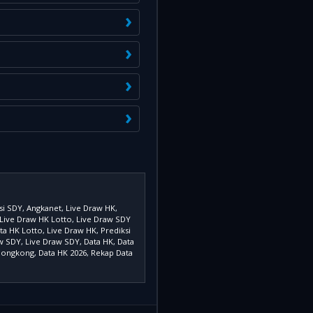
si SDY
,
Angkanet
,
Live Draw HK
,
Live Draw HK Lotto
,
Live Draw SDY
ta HK Lotto
,
Live Draw HK
,
Prediksi
w SDY
,
Live Draw SDY
,
Data HK
,
Data
Hongkong
,
Data HK 2026
,
Rekap Data