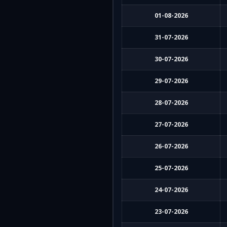
01-08-2026
31-07-2026
30-07-2026
29-07-2026
28-07-2026
27-07-2026
26-07-2026
25-07-2026
24-07-2026
23-07-2026