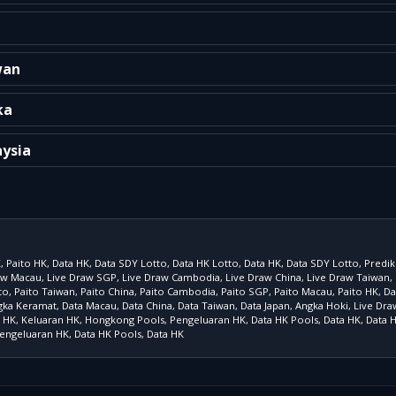
wan
ka
ysia
K
,
Paito HK
,
Data HK
,
Data SDY Lotto
,
Data HK Lotto
,
Data HK
,
Data SDY Lotto
,
Predik
aw Macau
,
Live Draw SGP
,
Live Draw Cambodia
,
Live Draw China
,
Live Draw Taiwan
,
to
,
Paito Taiwan
,
Paito China
,
Paito Cambodia
,
Paito SGP
,
Paito Macau
,
Paito HK
,
Da
gka Keramat
,
Data Macau
,
Data China
,
Data Taiwan
,
Data Japan
,
Angka Hoki
,
Live Dra
 HK
,
Keluaran HK
,
Hongkong Pools
,
Pengeluaran HK
,
Data HK Pools
,
Data HK
,
Data 
engeluaran HK
,
Data HK Pools
,
Data HK