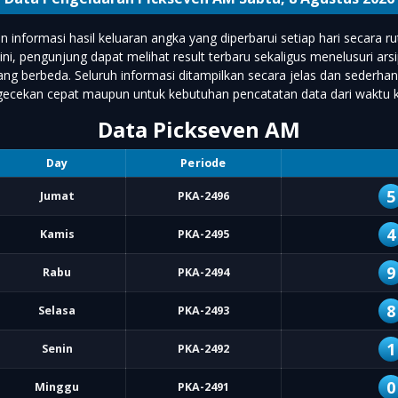
 informasi hasil keluaran angka yang diperbarui setiap hari secara ru
ni, pengunjung dapat melihat result terbaru sekaligus menelusuri ar
ng berbeda. Seluruh informasi ditampilkan secara jelas dan sederhan
engecekan cepat maupun untuk kebutuhan pencatatan data dari waktu 
Data Pickseven AM
Day
Periode
5
Jumat
PKA-2496
4
Kamis
PKA-2495
9
Rabu
PKA-2494
8
Selasa
PKA-2493
1
Senin
PKA-2492
0
Minggu
PKA-2491