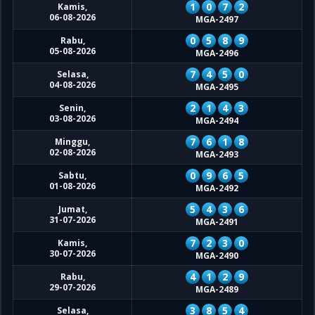
1
0
7
2
Kamis,
06-08-2026
MGA-2497
0
5
8
9
Rabu,
05-08-2026
MGA-2496
7
4
5
0
Selasa,
04-08-2026
MGA-2495
2
1
4
3
Senin,
03-08-2026
MGA-2494
7
6
1
8
Minggu,
02-08-2026
MGA-2493
0
9
6
5
Sabtu,
01-08-2026
MGA-2492
5
4
3
6
Jumat,
31-07-2026
MGA-2491
7
2
3
0
Kamis,
30-07-2026
MGA-2490
4
1
2
9
Rabu,
29-07-2026
MGA-2489
3
8
5
4
Selasa,