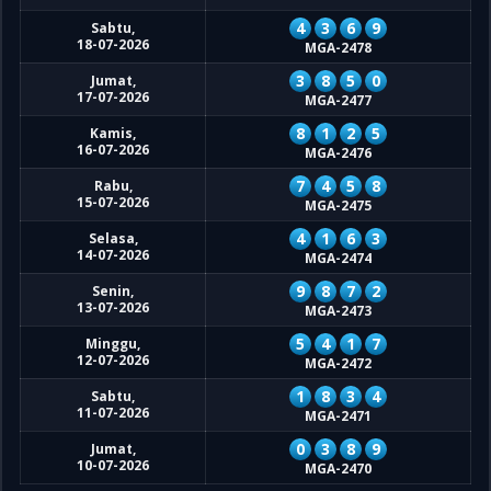
4
3
6
9
Sabtu,
18-07-2026
MGA-2478
3
8
5
0
Jumat,
17-07-2026
MGA-2477
8
1
2
5
Kamis,
16-07-2026
MGA-2476
7
4
5
8
Rabu,
15-07-2026
MGA-2475
4
1
6
3
Selasa,
14-07-2026
MGA-2474
9
8
7
2
Senin,
13-07-2026
MGA-2473
5
4
1
7
Minggu,
12-07-2026
MGA-2472
1
8
3
4
Sabtu,
11-07-2026
MGA-2471
0
3
8
9
Jumat,
10-07-2026
MGA-2470