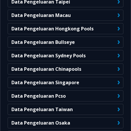
Data Pengeluaran Taipei
Data Pengeluaran Macau
Data Pengeluaran Hongkong Pools
Data Pengeluaran Bullseye
Data Pengeluaran Sydney Pools
Data Pengeluaran Chinapools
Data Pengeluaran Singapore
Data Pengeluaran Pcso
Data Pengeluaran Taiwan
Data Pengeluaran Osaka