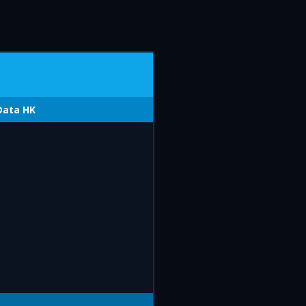
Data HK