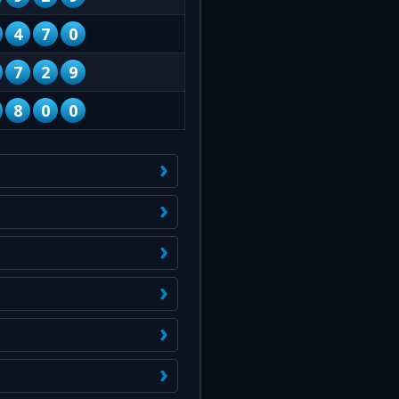
4
7
0
7
2
9
8
0
0