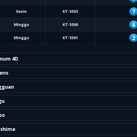
7
Senin
KT-5503
6
Minggu
KT-5500
2
Minggu
KT-5501
gnum 4D
ano
gguan
gu
po
ushima