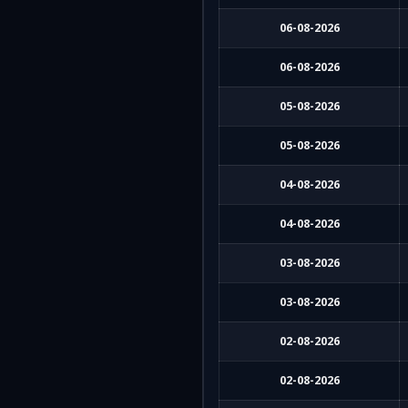
06-08-2026
06-08-2026
05-08-2026
05-08-2026
04-08-2026
04-08-2026
03-08-2026
03-08-2026
02-08-2026
02-08-2026