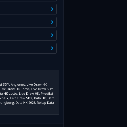
si SDY
,
Angkanet
,
Live Draw HK
,
Live Draw HK Lotto
,
Live Draw SDY
ta HK Lotto
,
Live Draw HK
,
Prediksi
w SDY
,
Live Draw SDY
,
Data HK
,
Data
Hongkong
,
Data HK 2026
,
Rekap Data