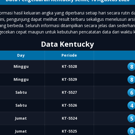
rmasi hasil keluaran angka yang diperbarui setiap hari secara rutin d
ni, pengunjung dapat melihat result terbaru sekaligus menelusuri ar
ng berbeda. Seluruh informasi ditampilkan secara jelas dan sederhan
engecekan cepat maupun untuk kebutuhan pencatatan data dari waktu 
Data Kentucky
Day
Periode
8
Minggu
KT-5528
8
Minggu
KT-5529
6
Sabtu
KT-5527
4
Sabtu
KT-5526
5
Jumat
KT-5524
0
Jumat
KT-5525