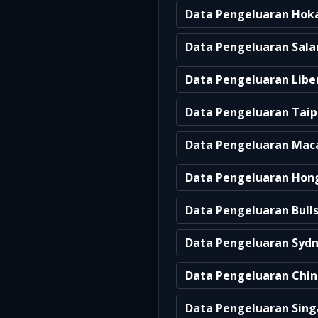
Data Pengeluaran Hok
Data Pengeluaran Sal
Data Pengeluaran Libe
Data Pengeluaran Taip
Data Pengeluaran Mac
Data Pengeluaran Hon
Data Pengeluaran Bull
Data Pengeluaran Sydn
Data Pengeluaran Chin
Data Pengeluaran Sin