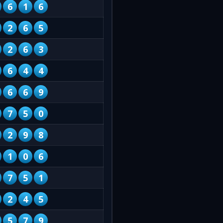
6
1
6
2
6
5
2
6
3
6
4
4
6
6
9
7
5
0
2
9
8
1
0
6
7
5
1
2
4
5
5
7
9