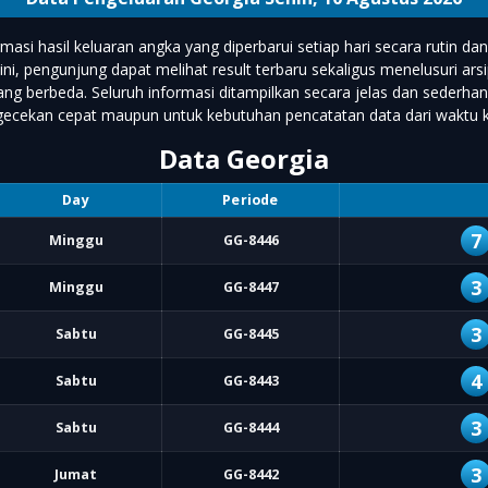
asi hasil keluaran angka yang diperbarui setiap hari secara rutin dan
ni, pengunjung dapat melihat result terbaru sekaligus menelusuri ar
ng berbeda. Seluruh informasi ditampilkan secara jelas dan sederhan
engecekan cepat maupun untuk kebutuhan pencatatan data dari waktu 
Data Georgia
Day
Periode
7
Minggu
GG-8446
3
Minggu
GG-8447
3
Sabtu
GG-8445
4
Sabtu
GG-8443
3
Sabtu
GG-8444
3
Jumat
GG-8442