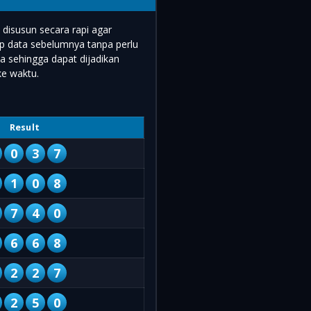
 disusun secara rapi agar
sip data sebelumnya tanpa perlu
a sehingga dapat dijadikan
ke waktu.
Result
0
3
7
1
0
8
7
4
0
6
6
8
2
2
7
2
5
0