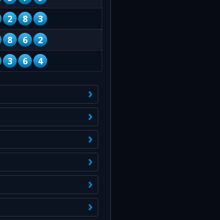
2
8
3
8
6
2
3
6
4