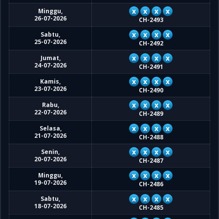
x
x
x
x
Minggu,
26-07-2026
CH-2493
x
x
x
x
Sabtu,
25-07-2026
CH-2492
x
x
x
x
Jumat,
24-07-2026
CH-2491
x
x
x
x
Kamis,
23-07-2026
CH-2490
x
x
x
x
Rabu,
22-07-2026
CH-2489
x
x
x
x
Selasa,
21-07-2026
CH-2488
x
x
x
x
Senin,
20-07-2026
CH-2487
x
x
x
x
Minggu,
19-07-2026
CH-2486
x
x
x
x
Sabtu,
18-07-2026
CH-2485