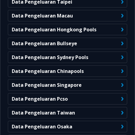
Data Pengeluaran Taipei
Data Pengeluaran Macau
Data Pengeluaran Hongkong Pools
Data Pengeluaran Bullseye
Data Pengeluaran Sydney Pools
Data Pengeluaran Chinapools
Data Pengeluaran Singapore
Data Pengeluaran Pcso
Data Pengeluaran Taiwan
Data Pengeluaran Osaka