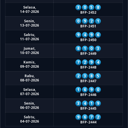
3
0
5
8
Selasa,
14-07-2026
BFP-2452
0
9
2
1
Senin,
13-07-2026
BFP-2451
9
4
9
6
Sabtu,
11-07-2026
BFP-2450
8
1
0
3
Jumat,
10-07-2026
BFP-2449
7
2
9
4
Kamis,
09-07-2026
BFP-2448
2
3
8
5
Rabu,
08-07-2026
BFP-2447
1
6
9
0
Selasa,
07-07-2026
BFP-2446
3
4
1
9
Senin,
06-07-2026
BFP-2445
9
6
7
2
Sabtu,
04-07-2026
BFP-2444