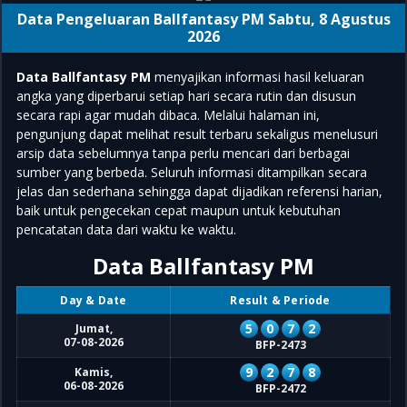
Data Pengeluaran Ballfantasy PM Sabtu, 8 Agustus
2026
Data Ballfantasy PM
menyajikan informasi hasil keluaran
angka yang diperbarui setiap hari secara rutin dan disusun
secara rapi agar mudah dibaca. Melalui halaman ini,
pengunjung dapat melihat result terbaru sekaligus menelusuri
arsip data sebelumnya tanpa perlu mencari dari berbagai
sumber yang berbeda. Seluruh informasi ditampilkan secara
jelas dan sederhana sehingga dapat dijadikan referensi harian,
baik untuk pengecekan cepat maupun untuk kebutuhan
pencatatan data dari waktu ke waktu.
Data Ballfantasy PM
Day &
Date
Result
& Periode
5
0
7
2
Jumat,
07-08-2026
BFP-2473
9
2
7
8
Kamis,
06-08-2026
BFP-2472